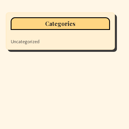
Categories
Uncategorized