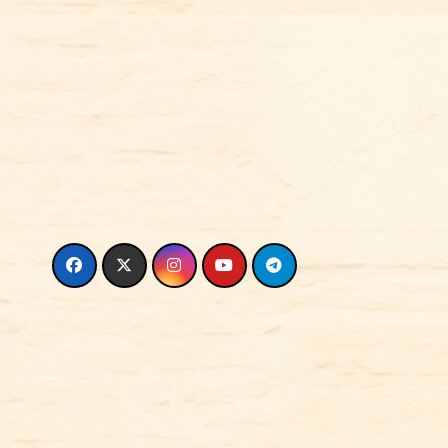
Skip
to
content