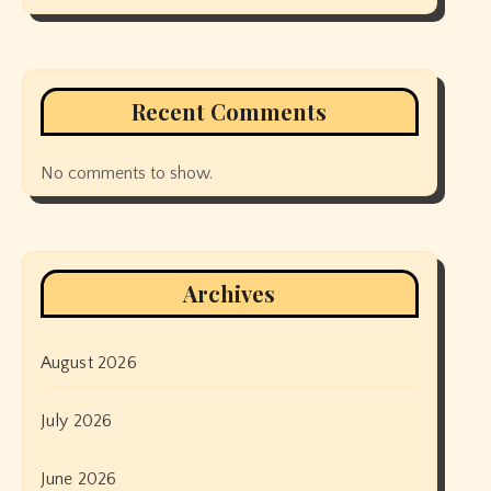
Recent Comments
No comments to show.
Archives
August 2026
July 2026
June 2026