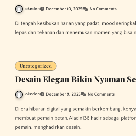
okeden
December 10, 2025
No Comments
Di tengah kesibukan harian yang padat, mood seringkali naik-turun. Rasanya wajar jika seseorang ingin sejenak
lepas dari tekanan dan menemukan momen yang bisa me
Uncategorized
Desain Elegan Bikin Nyaman Se
okeden
December 9, 2025
No Comments
Di era hiburan digital yang semakin berkembang, kenyamanan dan pengalaman visual menjadi faktor utama yang
membuat pemain betah. Aladin138 hadir sebagai plat
pemain, menghadirkan desain…