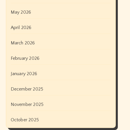
May 2026
April 2026
March 2026
February 2026
January 2026
December 2025
November 2025
October 2025