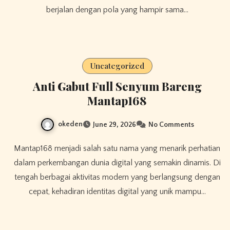
berjalan dengan pola yang hampir sama…
Uncategorized
Anti Gabut Full Senyum Bareng
Mantap168
okeden
June 29, 2026
No Comments
Mantap168 menjadi salah satu nama yang menarik perhatian
dalam perkembangan dunia digital yang semakin dinamis. Di
tengah berbagai aktivitas modern yang berlangsung dengan
cepat, kehadiran identitas digital yang unik mampu…