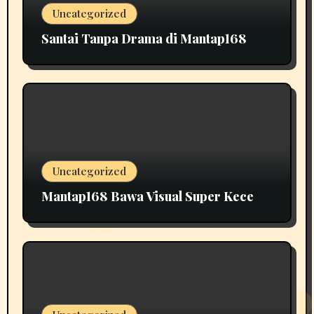
Uncategorized
Santai Tanpa Drama di Mantap168
Uncategorized
Mantap168 Bawa Visual Super Kece