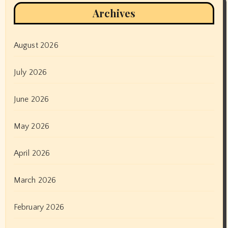
Archives
August 2026
July 2026
June 2026
May 2026
April 2026
March 2026
February 2026