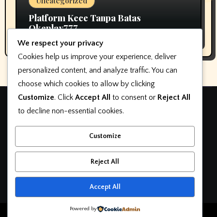
Uncategorized
Platform Kece Tanpa Batas
Okeplay777
We respect your privacy
Cookies help us improve your experience, deliver
personalized content, and analyze traffic. You can
choose which cookies to allow by clicking
Customize
. Click
Accept All
to consent or
Reject All
Main Game Online Tanpa
to decline non-essential cookies.
Ribet, Saldo Cepat Masuk,
Customize
Aman!
Reject All
Accept All
Powered by
Copyright © All rights reserved
|
Blogarise
by
Themeansar
.