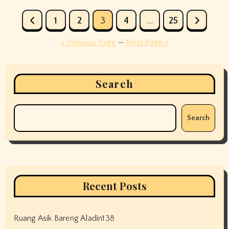
Posts
1
2
3
4
…
25
pagination
« Previous Page
—
Next Page »
Search
Search
Recent Posts
Ruang Asik Bareng Aladin138