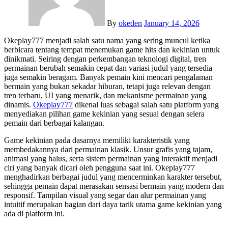
By
okeden
January 14, 2026
Okeplay777 menjadi salah satu nama yang sering muncul ketika
berbicara tentang tempat menemukan game hits dan kekinian untuk
dinikmati. Seiring dengan perkembangan teknologi digital, tren
permainan berubah semakin cepat dan variasi judul yang tersedia
juga semakin beragam. Banyak pemain kini mencari pengalaman
bermain yang bukan sekadar hiburan, tetapi juga relevan dengan
tren terbaru, UI yang menarik, dan mekanisme permainan yang
dinamis.
Okeplay777
dikenal luas sebagai salah satu platform yang
menyediakan pilihan game kekinian yang sesuai dengan selera
pemain dari berbagai kalangan.
Game kekinian pada dasarnya memiliki karakteristik yang
membedakannya dari permainan klasik. Unsur grafis yang tajam,
animasi yang halus, serta sistem permainan yang interaktif menjadi
ciri yang banyak dicari oleh pengguna saat ini. Okeplay777
menghadirkan berbagai judul yang mencerminkan karakter tersebut,
sehingga pemain dapat merasakan sensasi bermain yang modern dan
responsif. Tampilan visual yang segar dan alur permainan yang
intuitif merupakan bagian dari daya tarik utama game kekinian yang
ada di platform ini.