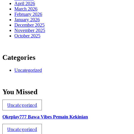
April 2026
March 2026
February 2026
January 2026
December 2025
November 2025
October 2025
Categories
Uncategorized
You Missed
Uncategorized
Okeplay777 Bawa Vibes Pemain Kekinian
Uncategorized