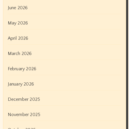
June 2026
May 2026
April 2026
March 2026
February 2026
January 2026
December 2025
November 2025