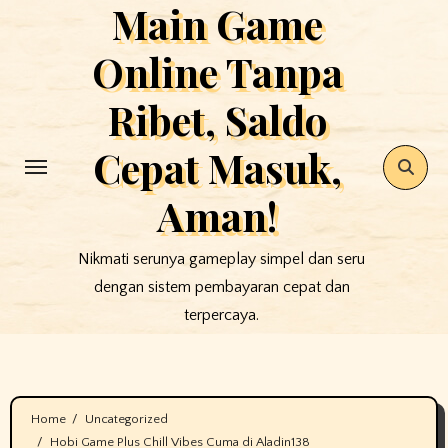
Main Game
Skip
to
Online Tanpa
content
Ribet, Saldo
Cepat Masuk,
Aman!
Nikmati serunya gameplay simpel dan seru
dengan sistem pembayaran cepat dan
terpercaya.
Home
Uncategorized
Hobi Game Plus Chill Vibes Cuma di Aladin138