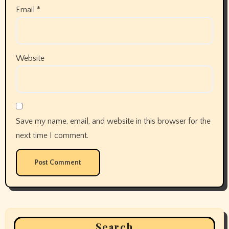
Email
*
Website
Save my name, email, and website in this browser for the
next time I comment.
Search