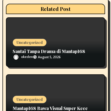
t
Related Post
i
o
n
Uncategorized
Santai Tanpa Drama di Mantap168
okeden
August 5, 2026
Uncategorized
Mantap168 Bawa Visual Super Kece