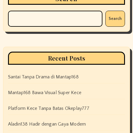
Search
Recent Posts
Santai Tanpa Drama di Mantap168
Mantap168 Bawa Visual Super Kece
Platform Kece Tanpa Batas Okeplay777
Aladin138 Hadir dengan Gaya Modern