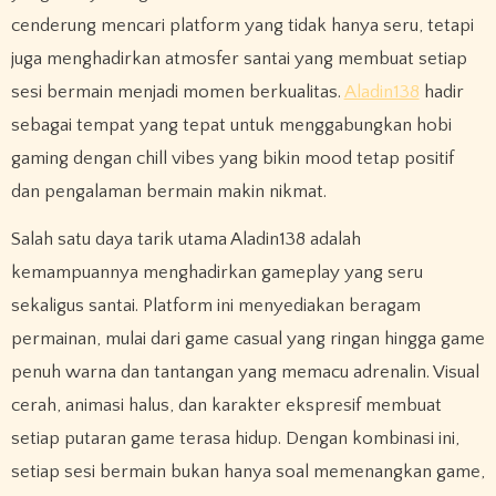
cenderung mencari platform yang tidak hanya seru, tetapi
juga menghadirkan atmosfer santai yang membuat setiap
sesi bermain menjadi momen berkualitas.
Aladin138
hadir
sebagai tempat yang tepat untuk menggabungkan hobi
gaming dengan chill vibes yang bikin mood tetap positif
dan pengalaman bermain makin nikmat.
Salah satu daya tarik utama Aladin138 adalah
kemampuannya menghadirkan gameplay yang seru
sekaligus santai. Platform ini menyediakan beragam
permainan, mulai dari game casual yang ringan hingga game
penuh warna dan tantangan yang memacu adrenalin. Visual
cerah, animasi halus, dan karakter ekspresif membuat
setiap putaran game terasa hidup. Dengan kombinasi ini,
setiap sesi bermain bukan hanya soal memenangkan game,