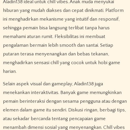
Aladin138 ideal untuk chill vibes. Anak muda menyukai
hiburan yang mudah diakses dan cepat dinikmati. Platform
ini menghadirkan mekanisme yang intuitif dan responsif,
sehingga pemain bisa langsung terlibat tanpa harus
memahami aturan rumit. Fleksibilitas ini membuat
pengalaman bermain lebih smooth dan santai. Setiap
putaran terasa menyenangkan dan bebas tekanan,
menghadirkan sensasi chill yang cocok untuk hobi game
harian.
Selain aspek visual dan gameplay, Aladin138 juga
menekankan interaktivitas. Banyak game memungkinkan
pemain berinteraksi dengan sesama pengguna atau dengan
elemen dalam game itu sendiri. Diskusi ringan, berbagi tips,
atau sekadar bercanda tentang pencapaian game
menambah dimensi sosial yang menyenangkan. Chill vibes