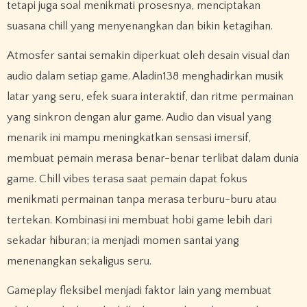
tetapi juga soal menikmati prosesnya, menciptakan
suasana chill yang menyenangkan dan bikin ketagihan.
Atmosfer santai semakin diperkuat oleh desain visual dan
audio dalam setiap game. Aladin138 menghadirkan musik
latar yang seru, efek suara interaktif, dan ritme permainan
yang sinkron dengan alur game. Audio dan visual yang
menarik ini mampu meningkatkan sensasi imersif,
membuat pemain merasa benar-benar terlibat dalam dunia
game. Chill vibes terasa saat pemain dapat fokus
menikmati permainan tanpa merasa terburu-buru atau
tertekan. Kombinasi ini membuat hobi game lebih dari
sekadar hiburan; ia menjadi momen santai yang
menenangkan sekaligus seru.
Gameplay fleksibel menjadi faktor lain yang membuat