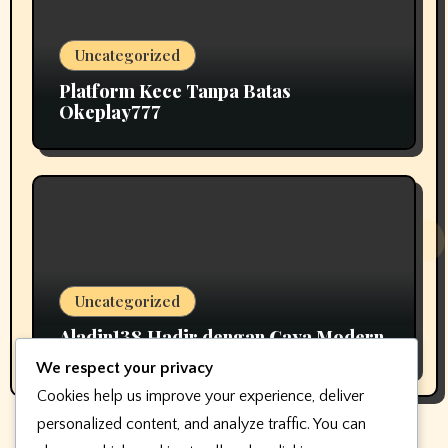
Uncategorized
Platform Kece Tanpa Batas
Okeplay777
Uncategorized
Aladin138 Hadir dengan Gaya Modern
We respect your privacy
Cookies help us improve your experience, deliver
personalized content, and analyze traffic. You can