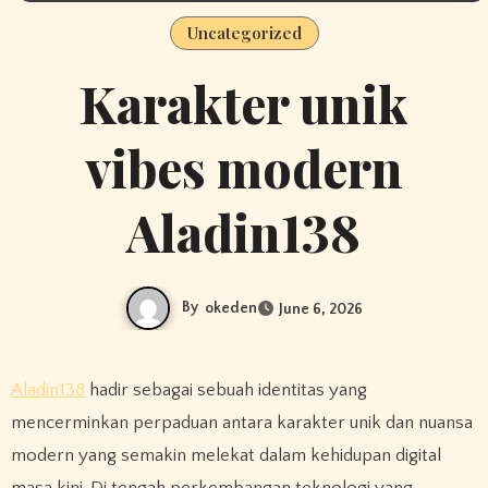
Uncategorized
Karakter unik
vibes modern
Aladin138
By
okeden
June 6, 2026
Aladin138
hadir sebagai sebuah identitas yang
mencerminkan perpaduan antara karakter unik dan nuansa
modern yang semakin melekat dalam kehidupan digital