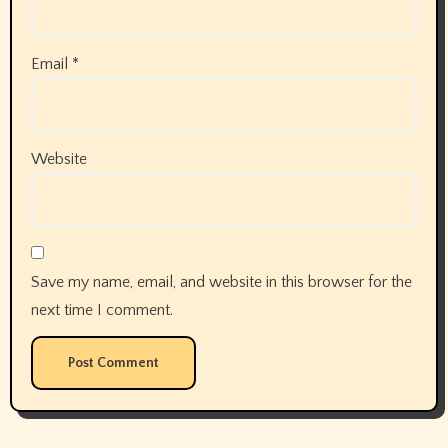
Email
*
Website
Save my name, email, and website in this browser for the
next time I comment.