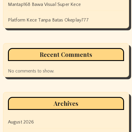
Mantap168 Bawa Visual Super Kece
Platform Kece Tanpa Batas Okeplay777
Recent Comments
No comments to show.
Archives
August 2026