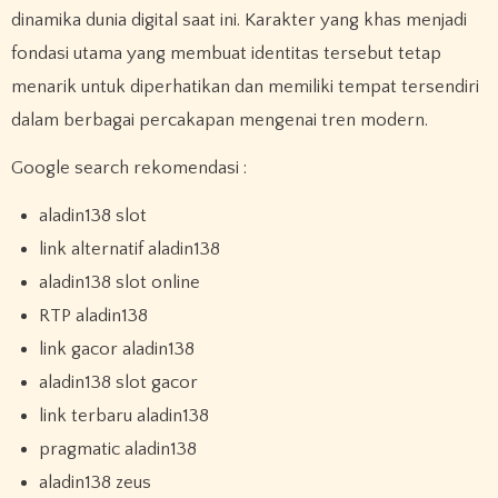
dinamika dunia digital saat ini. Karakter yang khas menjadi
fondasi utama yang membuat identitas tersebut tetap
menarik untuk diperhatikan dan memiliki tempat tersendiri
dalam berbagai percakapan mengenai tren modern.
Google search rekomendasi :
aladin138 slot
link alternatif aladin138
aladin138 slot online
RTP aladin138
link gacor aladin138
aladin138 slot gacor
link terbaru aladin138
pragmatic aladin138
aladin138 zeus