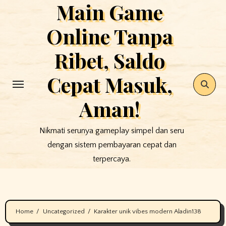
Main Game
Skip
to
Online Tanpa
content
Ribet, Saldo
Cepat Masuk,
Aman!
Nikmati serunya gameplay simpel dan seru
dengan sistem pembayaran cepat dan
terpercaya.
Home
Uncategorized
Karakter unik vibes modern Aladin138