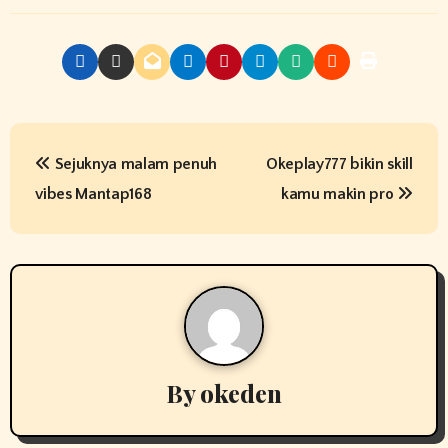
P
Sejuknya malam penuh
Okeplay777 bikin skill
o
vibes Mantap168
kamu makin pro
s
t
n
a
v
By
okeden
i