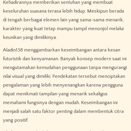
Kehadirannya memberikan sentuhan yang membuat
keseluruhan suasana terasa lebih hidup. Meskipun berada
di tengah berbagai elemen lain yang sama-sama menarik,
karakter yang kuat tetap mampu tampil menonjol melalui
keunikan yang dimilikinya.
Aladin138 menggambarkan keseimbangan antara kesan
futuristik dan kenyamanan. Banyak konsep modern saat ini
mengutamakan kemudahan penggunaan tanpa mengurangi
nilai visual yang dimiliki. Pendekatan tersebut menciptakan
pengalaman yang lebih menyenangkan karena pengguna
dapat menikmati tampilan yang menarik sekaligus
memahami fungsinya dengan mudah. Keseimbangan ini
menjadi salah satu faktor penting dalam membentuk citra
yang positif.