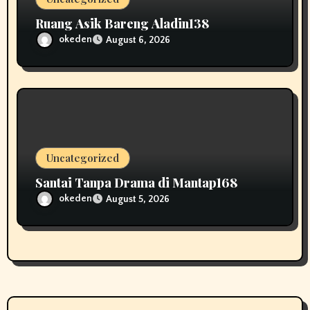
Ruang Asik Bareng Aladin138
okeden
August 6, 2026
Uncategorized
Santai Tanpa Drama di Mantap168
okeden
August 5, 2026