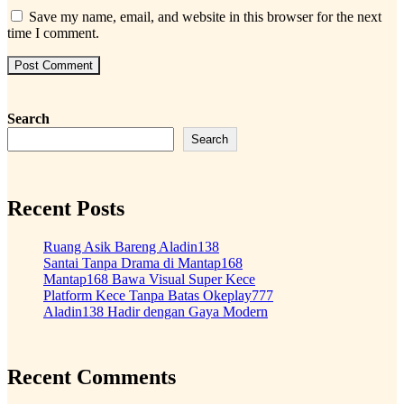
Save my name, email, and website in this browser for the next
time I comment.
Search
Search
Recent Posts
Ruang Asik Bareng Aladin138
Santai Tanpa Drama di Mantap168
Mantap168 Bawa Visual Super Kece
Platform Kece Tanpa Batas Okeplay777
Aladin138 Hadir dengan Gaya Modern
Recent Comments