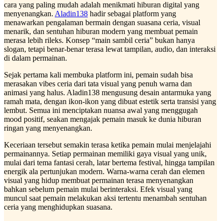
cara yang paling mudah adalah menikmati hiburan digital yang
menyenangkan.
Aladin138
hadir sebagai platform yang
menawarkan pengalaman bermain dengan suasana ceria, visual
menarik, dan sentuhan hiburan modern yang membuat pemain
merasa lebih rileks. Konsep “main sambil ceria” bukan hanya
slogan, tetapi benar-benar terasa lewat tampilan, audio, dan interaksi
di dalam permainan.
Sejak pertama kali membuka platform ini, pemain sudah bisa
merasakan vibes ceria dari tata visual yang penuh warna dan
animasi yang halus. Aladin138 mengusung desain antarmuka yang
ramah mata, dengan ikon-ikon yang dibuat estetik serta transisi yang
lembut. Semua ini menciptakan nuansa awal yang menggugah
mood positif, seakan mengajak pemain masuk ke dunia hiburan
ringan yang menyenangkan.
Keceriaan tersebut semakin terasa ketika pemain mulai menjelajahi
permainannya. Setiap permainan memiliki gaya visual yang unik,
mulai dari tema fantasi cerah, latar bertema festival, hingga tampilan
energik ala pertunjukan modern. Warna-warna cerah dan elemen
visual yang hidup membuat permainan terasa menyenangkan
bahkan sebelum pemain mulai berinteraksi. Efek visual yang
muncul saat pemain melakukan aksi tertentu menambah sentuhan
ceria yang menghidupkan suasana.