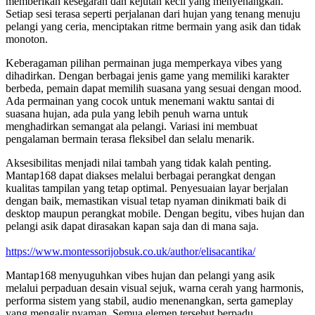
memberikan kesegaran dan kejutan kecil yang menyenangkan.
Setiap sesi terasa seperti perjalanan dari hujan yang tenang menuju
pelangi yang ceria, menciptakan ritme bermain yang asik dan tidak
monoton.
Keberagaman pilihan permainan juga memperkaya vibes yang
dihadirkan. Dengan berbagai jenis game yang memiliki karakter
berbeda, pemain dapat memilih suasana yang sesuai dengan mood.
Ada permainan yang cocok untuk menemani waktu santai di
suasana hujan, ada pula yang lebih penuh warna untuk
menghadirkan semangat ala pelangi. Variasi ini membuat
pengalaman bermain terasa fleksibel dan selalu menarik.
Aksesibilitas menjadi nilai tambah yang tidak kalah penting.
Mantap168 dapat diakses melalui berbagai perangkat dengan
kualitas tampilan yang tetap optimal. Penyesuaian layar berjalan
dengan baik, memastikan visual tetap nyaman dinikmati baik di
desktop maupun perangkat mobile. Dengan begitu, vibes hujan dan
pelangi asik dapat dirasakan kapan saja dan di mana saja.
https://www.montessorijobsuk.co.uk/author/elisacantika/
Mantap168 menyuguhkan vibes hujan dan pelangi yang asik
melalui perpaduan desain visual sejuk, warna cerah yang harmonis,
performa sistem yang stabil, audio menenangkan, serta gameplay
yang mengalir nyaman. Semua elemen tersebut berpadu