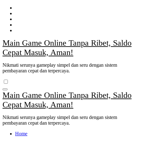
Skip
to
content
Main Game Online Tanpa Ribet, Saldo
Cepat Masuk, Aman!
Nikmati serunya gameplay simpel dan seru dengan sistem
pembayaran cepat dan terpercaya.
Main Game Online Tanpa Ribet, Saldo
Cepat Masuk, Aman!
Nikmati serunya gameplay simpel dan seru dengan sistem
pembayaran cepat dan terpercaya.
Home