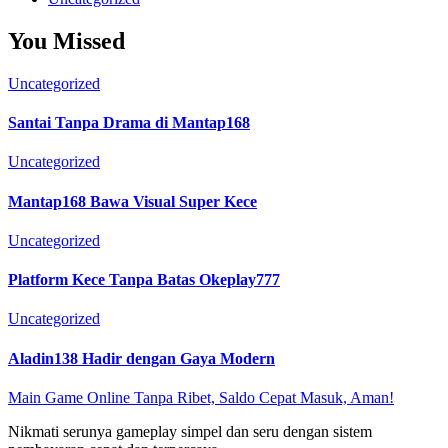
You Missed
Uncategorized
Santai Tanpa Drama di Mantap168
Uncategorized
Mantap168 Bawa Visual Super Kece
Uncategorized
Platform Kece Tanpa Batas Okeplay777
Uncategorized
Aladin138 Hadir dengan Gaya Modern
Main Game Online Tanpa Ribet, Saldo Cepat Masuk, Aman!
Nikmati serunya gameplay simpel dan seru dengan sistem