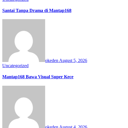
Santai Tanpa Drama di Mantap168
okeden
August 5, 2026
Uncategorized
Mantap168 Bawa Visual Super Kece
okeden
August 4, 2026