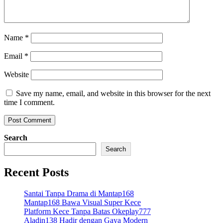
Name
*
Email
*
Website
Save my name, email, and website in this browser for the next
time I comment.
Search
Search
Recent Posts
Santai Tanpa Drama di Mantap168
Mantap168 Bawa Visual Super Kece
Platform Kece Tanpa Batas Okeplay777
Aladin138 Hadir dengan Gaya Modern