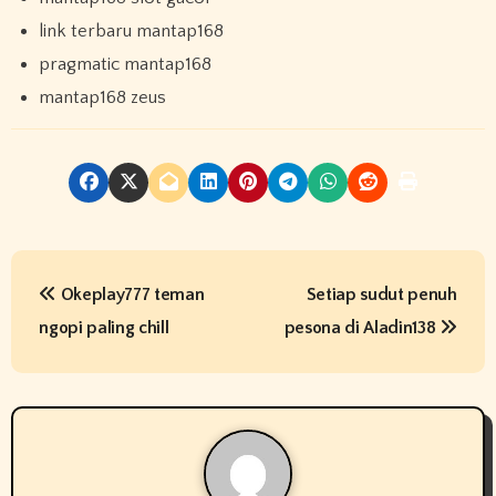
link terbaru mantap168
pragmatic mantap168
mantap168 zeus
P
Okeplay777 teman
Setiap sudut penuh
o
ngopi paling chill
pesona di Aladin138
s
t
n