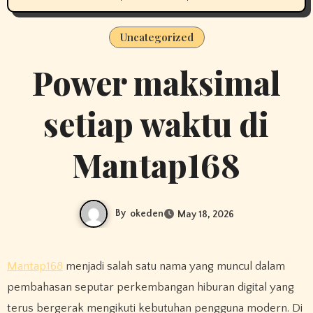
Uncategorized
Power maksimal
setiap waktu di
Mantap168
By
okeden
May 18, 2026
Mantap168
menjadi salah satu nama yang muncul dalam
pembahasan seputar perkembangan hiburan digital yang
terus bergerak mengikuti kebutuhan pengguna modern. Di