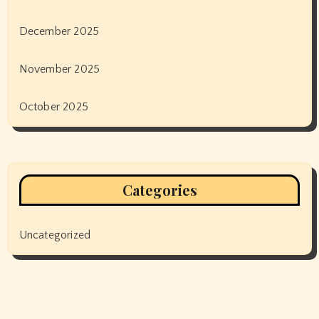
December 2025
November 2025
October 2025
Categories
Uncategorized