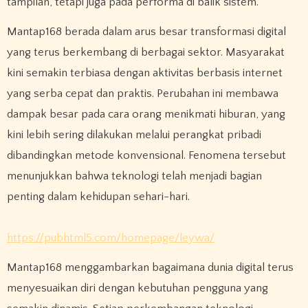
tampilan, tetapi juga pada performa di balik sistem.
Mantap168 berada dalam arus besar transformasi digital
yang terus berkembang di berbagai sektor. Masyarakat
kini semakin terbiasa dengan aktivitas berbasis internet
yang serba cepat dan praktis. Perubahan ini membawa
dampak besar pada cara orang menikmati hiburan, yang
kini lebih sering dilakukan melalui perangkat pribadi
dibandingkan metode konvensional. Fenomena tersebut
menunjukkan bahwa teknologi telah menjadi bagian
penting dalam kehidupan sehari-hari.
https://pubhtml5.com/homepage/leywa/
Mantap168 menggambarkan bagaimana dunia digital terus
menyesuaikan diri dengan kebutuhan pengguna yang