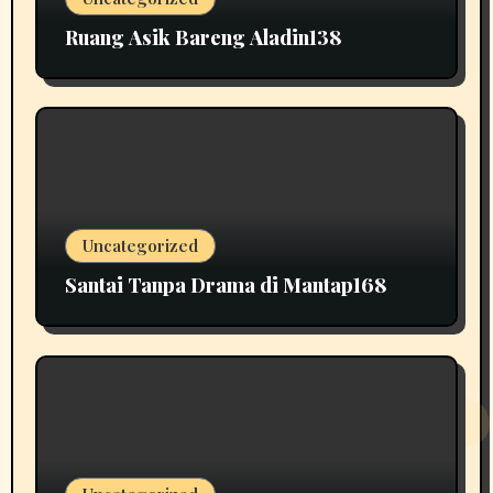
Ruang Asik Bareng Aladin138
Uncategorized
Santai Tanpa Drama di Mantap168