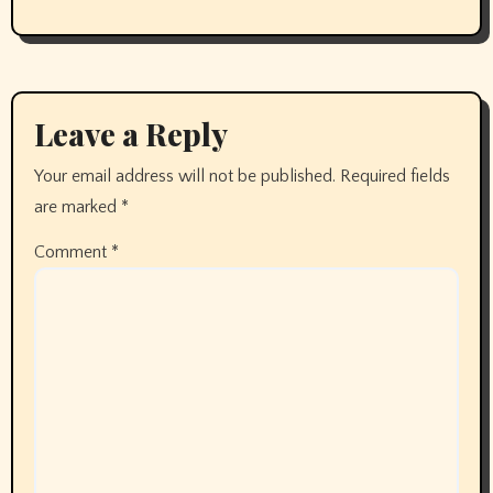
Leave a Reply
Your email address will not be published.
Required fields
are marked
*
Comment
*