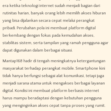
era ketika teknologi internet sudah menjadi bagian dari
rutinitas harian, banyak orang lebih memilih akses hiburan
yang bisa dijalankan secara cepat melalui perangkat
pribadi. Perubahan pola ini membuat platform digital
berkembang dengan fokus pada kemudahan akses,
stabilitas sistem, serta tampilan yang ramah pengguna agar
dapat digunakan dalam berbagai situasi.
Mantap168 hadir di tengah meningkatnya ketergantungan
masyarakat terhadap perangkat mobile. Smartphone kini
tidak hanya berfungsi sebagai alat komunikasi, tetapi juga
menjadi sarana utama untuk mengakses berbagai layanan
digital. Kondisi ini membuat platform berbasis internet
harus mampu beradaptasi dengan kebutuhan pengguna
yang menginginkan akses cepat tanpa proses yang rumit.