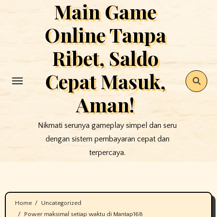
Main Game
Skip
to
Online Tanpa
content
Ribet, Saldo
Cepat Masuk,
Aman!
Nikmati serunya gameplay simpel dan seru
dengan sistem pembayaran cepat dan
terpercaya.
Home
Uncategorized
Power maksimal setiap waktu di Mantap168