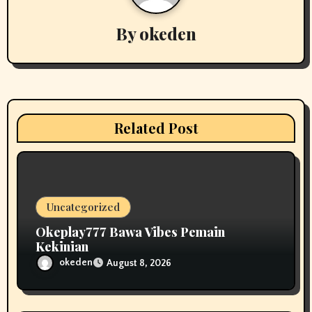
a
v
By
okeden
i
g
a
Related Post
t
i
o
Uncategorized
n
Okeplay777 Bawa Vibes Pemain
Kekinian
okeden
August 8, 2026