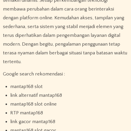
semakin dinamis. Setiap perkembangan teknologi
membawa perubahan dalam cara orang berinteraksi
dengan platform online. Kemudahan akses, tampilan yang
sederhana, serta sistem yang stabil menjadi elemen yang
terus diperhatikan dalam pengembangan layanan digital
modern. Dengan begitu, pengalaman penggunaan tetap
terasa nyaman dalam berbagai situasi tanpa batasan waktu
tertentu.
Google search rekomendasi :
mantap168 slot
link alternatif mantap168
mantap168 slot online
RTP mantap168
link gacor mantap168
mantap168 slot gacor