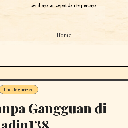
pembayaran cepat dan terpercaya.
Home
8
Uncategorized
anpa Gangguan di
ladin138