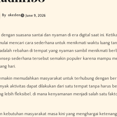
By
okeden
June 9, 2026
engan suasana santai dan nyaman di era digital saat ini. Ketika
 mulai mencari cara sederhana untuk menikmati waktu luang ta
 adalah rebahan di tempat yang nyaman sambil menikmati ber
a. Konsep sederhana tersebut semakin populer karena mampu 
ang hari.
semakin memudahkan masyarakat untuk terhubung dengan ber
nyak aktivitas dapat dilakukan dari satu tempat tanpa harus b
ng lebih fleksibel, di mana kenyamanan menjadi salah satu fak
n kebutuhan masyarakat masa kini yang menghargai ketenang