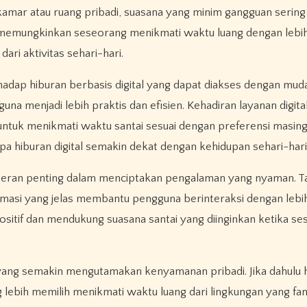
kamar atau ruang pribadi, suasana yang minim gangguan sering 
ng memungkinkan seseorang menikmati waktu luang dengan lebi
ri aktivitas sehari-hari.
adap hiburan berbasis digital yang dapat diakses dengan mud
a menjadi lebih praktis dan efisien. Kehadiran layanan digita
tuk menikmati waktu santai sesuai dengan preferensi masin
gapa hiburan digital semakin dekat dengan kehidupan sehari-hari
eran penting dalam menciptakan pengalaman yang nyaman. T
formasi yang jelas membantu pengguna berinteraksi dengan lebi
ositif dan mendukung suasana santai yang diinginkan ketika s
yang semakin mengutamakan kenyamanan pribadi. Jika dahulu 
g lebih memilih menikmati waktu luang dari lingkungan yang fami