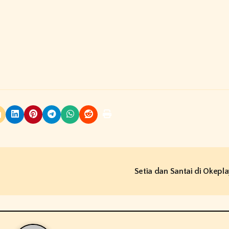
Setia dan Santai di Okepl