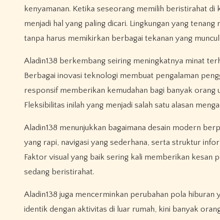
kenyamanan. Ketika seseorang memilih beristirahat di 
menjadi hal yang paling dicari. Lingkungan yang tena
tanpa harus memikirkan berbagai tekanan yang muncul da
Aladin138 berkembang seiring meningkatnya minat terh
Berbagai inovasi teknologi membuat pengalaman penggun
responsif memberikan kemudahan bagi banyak orang un
Fleksibilitas inilah yang menjadi salah satu alasan men
Aladin138 menunjukkan bagaimana desain modern berp
yang rapi, navigasi yang sederhana, serta struktur in
Faktor visual yang baik sering kali memberikan kesan p
sedang beristirahat.
Aladin138 juga mencerminkan perubahan pola hiburan 
identik dengan aktivitas di luar rumah, kini banyak oran