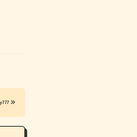
ay777