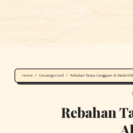
Home
Uncategorized
Rebahan Tanpa Gangguan di Aladin13
Rebahan T
A