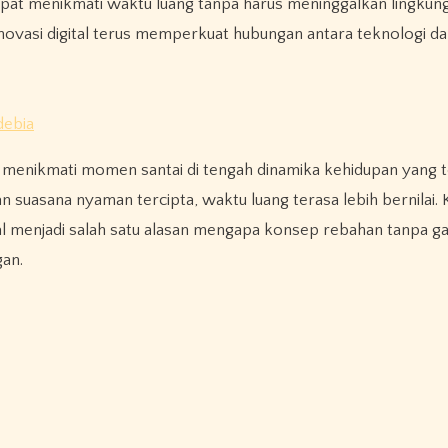
at menikmati waktu luang tanpa harus meninggalkan lingkun
ovasi digital terus memperkuat hubungan antara teknologi d
debia
menikmati momen santai di tengah dinamika kehidupan yang t
 suasana nyaman tercipta, waktu luang terasa lebih bernilai.
al menjadi salah satu alasan mengapa konsep rebahan tanpa g
gan.