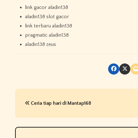
link gacor aladin138
aladin138 slot gacor
link terbaru aladin138
pragmatic aladin138
aladin138 zeus
P
Ceria tiap hari di Mantap168
o
s
t