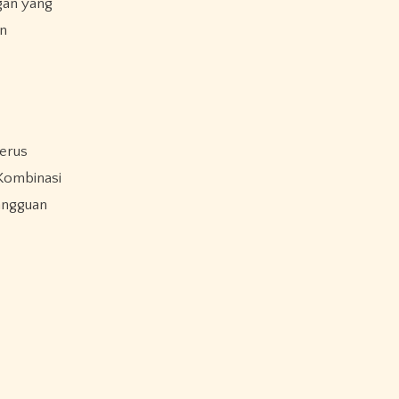
gan yang
an
erus
 Kombinasi
angguan