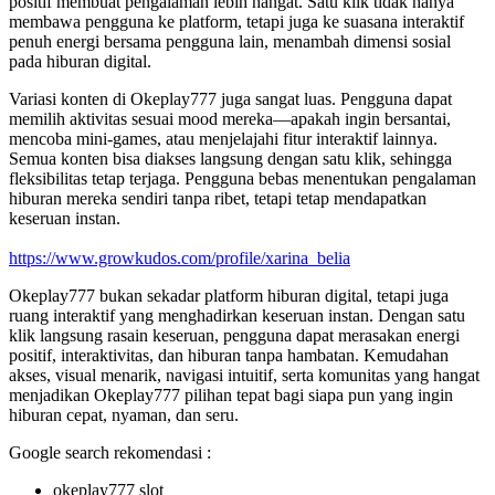
positif membuat pengalaman lebih hangat. Satu klik tidak hanya
membawa pengguna ke platform, tetapi juga ke suasana interaktif
penuh energi bersama pengguna lain, menambah dimensi sosial
pada hiburan digital.
Variasi konten di Okeplay777 juga sangat luas. Pengguna dapat
memilih aktivitas sesuai mood mereka—apakah ingin bersantai,
mencoba mini-games, atau menjelajahi fitur interaktif lainnya.
Semua konten bisa diakses langsung dengan satu klik, sehingga
fleksibilitas tetap terjaga. Pengguna bebas menentukan pengalaman
hiburan mereka sendiri tanpa ribet, tetapi tetap mendapatkan
keseruan instan.
https://www.growkudos.com/profile/xarina_belia
Okeplay777 bukan sekadar platform hiburan digital, tetapi juga
ruang interaktif yang menghadirkan keseruan instan. Dengan satu
klik langsung rasain keseruan, pengguna dapat merasakan energi
positif, interaktivitas, dan hiburan tanpa hambatan. Kemudahan
akses, visual menarik, navigasi intuitif, serta komunitas yang hangat
menjadikan Okeplay777 pilihan tepat bagi siapa pun yang ingin
hiburan cepat, nyaman, dan seru.
Google search rekomendasi :
okeplay777 slot