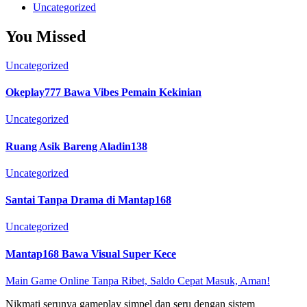
Uncategorized
You Missed
Uncategorized
Okeplay777 Bawa Vibes Pemain Kekinian
Uncategorized
Ruang Asik Bareng Aladin138
Uncategorized
Santai Tanpa Drama di Mantap168
Uncategorized
Mantap168 Bawa Visual Super Kece
Main Game Online Tanpa Ribet, Saldo Cepat Masuk, Aman!
Nikmati serunya gameplay simpel dan seru dengan sistem