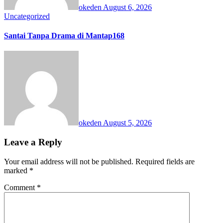
okeden
August 6, 2026
Uncategorized
Santai Tanpa Drama di Mantap168
okeden
August 5, 2026
Leave a Reply
Your email address will not be published.
Required fields are
marked
*
Comment
*