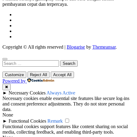
pembayaran cepat dan terpercaya.
Copyright © All rights reserved
|
Blogarise
by
Themeansar
.
Search
for:
Customize
Reject All
Accept All
Powered by
✖
►
Necessary Cookies
Always Active
Necessary cookies enable essential site features like secure log-ins
and consent preference adjustments. They do not store personal
data.
None
►
Functional Cookies
Remark
Functional cookies support features like content sharing on social
media, collecting feedback, and enabling third-party tools.