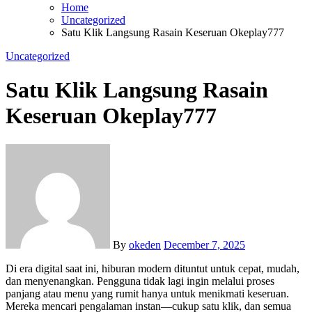
Home
Uncategorized
Satu Klik Langsung Rasain Keseruan Okeplay777
Uncategorized
Satu Klik Langsung Rasain
Keseruan Okeplay777
By
okeden
December 7, 2025
Di era digital saat ini, hiburan modern dituntut untuk cepat, mudah,
dan menyenangkan. Pengguna tidak lagi ingin melalui proses
panjang atau menu yang rumit hanya untuk menikmati keseruan.
Mereka mencari pengalaman instan—cukup satu klik, dan semua