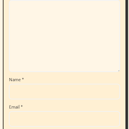
Name
*
Email
*