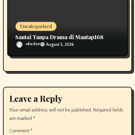
Uncategorized
Santai Tanpa Drama di Mantap168
okeden
August 5, 2026
Leave a Reply
Your email address will not be published.
Required fields
are marked
*
Comment
*