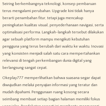
Seiring berkembangnya teknologi, konsep pembaruan
terus mengalami perubahan. Upgrade kini tidak hanya
berarti penambahan fitur, tetapi juga mencakup
peningkatan kualitas visual, penyederhanaan navigasi, serta
optimalisasi performa. Langkah-langkah tersebut dilakukan
agar sebuah platform mampu mengikuti kebutuhan
pengguna yang terus berubah dari waktu ke waktu. Inovasi
yang konsisten menjadi salah satu cara mempertahankan
relevansi di tengah perkembangan dunia digital yang
berlangsung sangat cepat.
Okeplay777 memperlihatkan bahwa suasana segar dapat
diwujudkan melalui penyajian informasi yang teratur dan
mudah dipahami. Penggunaan ruang kosong secara
seimbang membuat setiap bagian halaman memiliki fokus