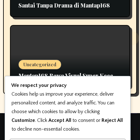
Santai Tanpa Drama di Mantap168
Uncategorized
Mantap168 Bawa Visual Super Kece
We respect your privacy
Cookies help us improve your experience, deliver
personalized content, and analyze traffic. You can
choose which cookies to allow by clicking
Customize
. Click
Accept All
to consent or
Reject All
Main Game Online Tanpa
to decline non-essential cookies.