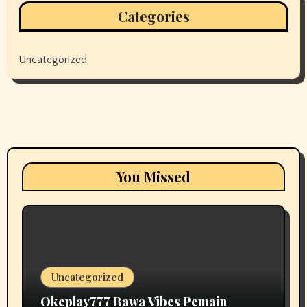
Categories
Uncategorized
You Missed
Uncategorized
Okeplay777 Bawa Vibes Pemain