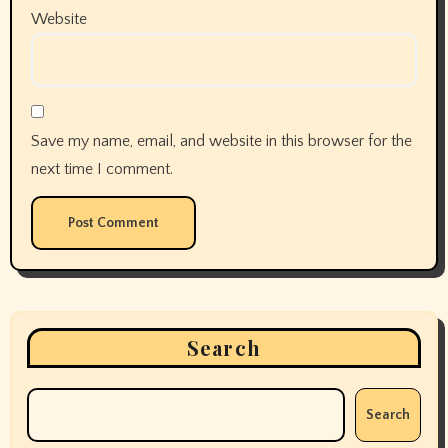
Website
Save my name, email, and website in this browser for the
next time I comment.
Search
Search