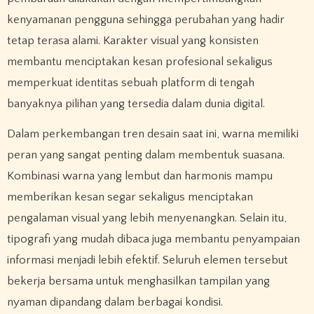
kenyamanan pengguna sehingga perubahan yang hadir
tetap terasa alami. Karakter visual yang konsisten
membantu menciptakan kesan profesional sekaligus
memperkuat identitas sebuah platform di tengah
banyaknya pilihan yang tersedia dalam dunia digital.
Dalam perkembangan tren desain saat ini, warna memiliki
peran yang sangat penting dalam membentuk suasana.
Kombinasi warna yang lembut dan harmonis mampu
memberikan kesan segar sekaligus menciptakan
pengalaman visual yang lebih menyenangkan. Selain itu,
tipografi yang mudah dibaca juga membantu penyampaian
informasi menjadi lebih efektif. Seluruh elemen tersebut
bekerja bersama untuk menghasilkan tampilan yang
nyaman dipandang dalam berbagai kondisi.