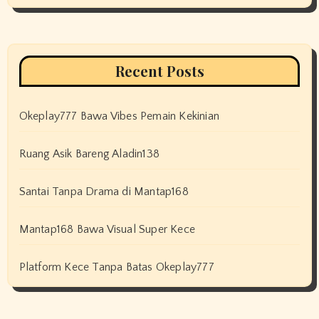
Recent Posts
Okeplay777 Bawa Vibes Pemain Kekinian
Ruang Asik Bareng Aladin138
Santai Tanpa Drama di Mantap168
Mantap168 Bawa Visual Super Kece
Platform Kece Tanpa Batas Okeplay777