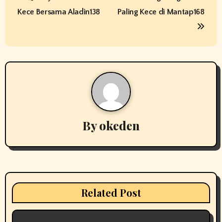
o
Kece Bersama Aladin138
Paling Kece di Mantap168
s
t
n
a
v
By
okeden
i
g
a
t
Related Post
i