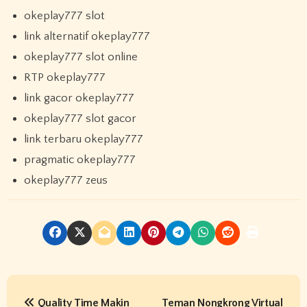
okeplay777 slot
link alternatif okeplay777
okeplay777 slot online
RTP okeplay777
link gacor okeplay777
okeplay777 slot gacor
link terbaru okeplay777
pragmatic okeplay777
okeplay777 zeus
P
Quality Time Makin
Teman Nongkrong Virtual