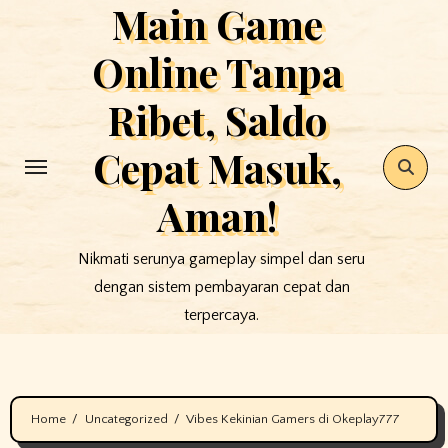
Main Game
Skip
to
Online Tanpa
content
Ribet, Saldo
Cepat Masuk,
Aman!
Nikmati serunya gameplay simpel dan seru
dengan sistem pembayaran cepat dan
terpercaya.
Home
Uncategorized
Vibes Kekinian Gamers di Okeplay777