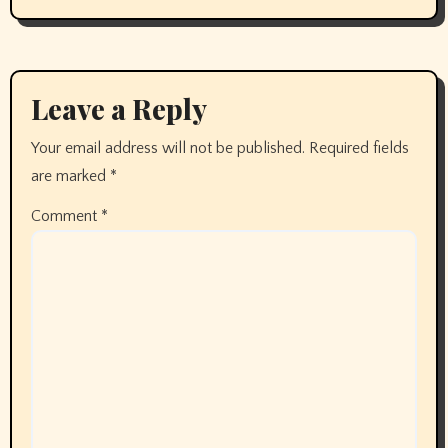
Leave a Reply
Your email address will not be published.
Required fields
are marked
*
Comment
*