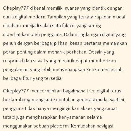
Okeplay777 dikenal memiliki nuansa yang identik dengan
dunia digital modern. Tampilan yang tertata rapi dan mudah
dipahami menjadi salah satu faktor yang sering
diperhatikan oleh pengguna. Dalam lingkungan digital yang
penuh dengan berbagai pilihan, kesan pertama memainkan
peran penting dalam menarik perhatian. Desain yang
responsif dan visual yang menarik dapat memberikan
pengalaman yang lebih menyenangkan ketika menjelajahi
berbagai fitur yang tersedia.
Okeplay777 mencerminkan bagaimana tren digital terus
berkembang mengikuti kebutuhan generasi muda. Saat ini,
pengguna tidak hanya menginginkan akses yang cepat,
tetapi juga mengharapkan kenyamanan selama
menggunakan sebuah platform. Kemudahan navigasi,