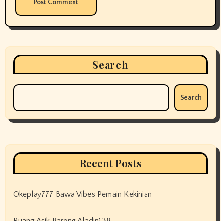
Search
Search
Recent Posts
Okeplay777 Bawa Vibes Pemain Kekinian
Ruang Asik Bareng Aladin138