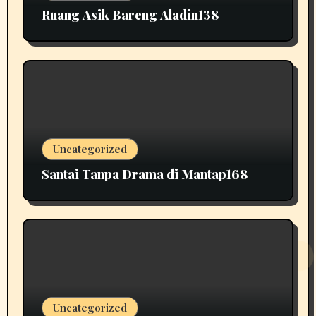
Ruang Asik Bareng Aladin138
Uncategorized
Santai Tanpa Drama di Mantap168
Uncategorized